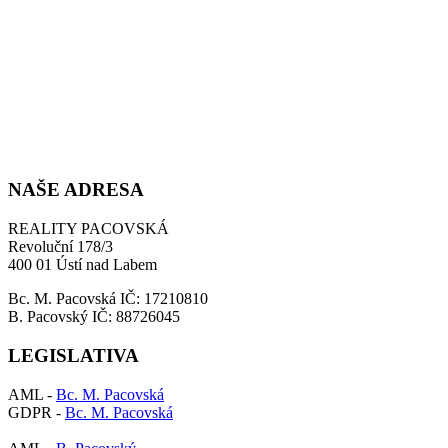
NAŠE ADRESA
REALITY PACOVSKÁ
Revoluční 178/3
400 01 Ústí nad Labem
Bc. M. Pacovská IČ: 17210810
B. Pacovský IČ: 88726045
LEGISLATIVA
AML -
Bc. M. Pacovská
GDPR -
Bc. M. Pacovská