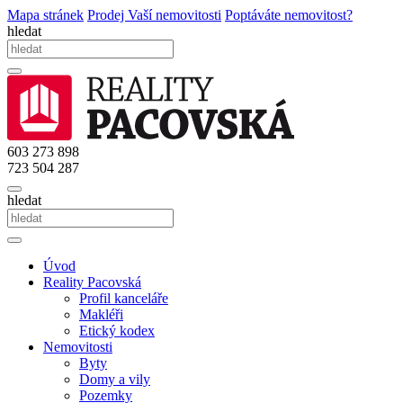
Mapa stránek
Prodej Vaší nemovitosti
Poptáváte nemovitost?
hledat
603 273 898
723 504 287
hledat
Úvod
Reality Pacovská
Profil kanceláře
Makléři
Etický kodex
Nemovitosti
Byty
Domy a vily
Pozemky