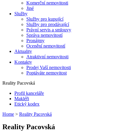
Komerční nemovitosti
Jiné
Služby
Služby pro kupující
Služby pro prodávající
Právní servis a smlouvy
Správa nemovitostí
Pronájmy
Ocenění nemovitostí
Aktuality
Atraktivní nemovitosti
Kontakty
Prodej Vaší nemovitosti
Poptáváte nemovitost
Reality Pacovská
Profil kanceláře
Makléři
Etický kodex
Home
>
Reality Pacovská
Reality Pacovská