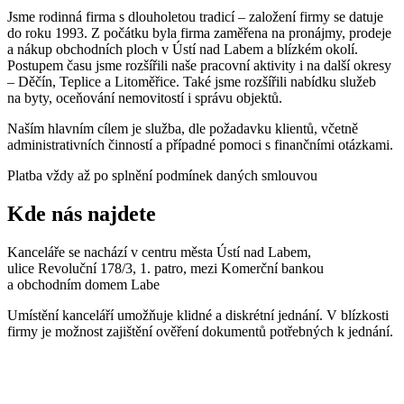
Jsme rodinná firma s dlouholetou tradicí – založení firmy se datuje
do roku 1993. Z počátku byla firma zaměřena na pronájmy, prodeje
a nákup obchodních ploch v Ústí nad Labem a blízkém okolí.
Postupem času jsme rozšířili naše pracovní aktivity i na další okresy
– Děčín, Teplice a Litoměřice. Také jsme rozšířili nabídku služeb
na byty, oceňování nemovitostí i správu objektů.
Naším hlavním cílem je služba, dle požadavku klientů, včetně
administrativních činností a případné pomoci s finančními otázkami.
Platba vždy až po splnění podmínek daných smlouvou
Kde nás najdete
Kanceláře se nachází v centru města Ústí nad Labem,
ulice Revoluční 178/3, 1. patro, mezi Komerční bankou
a obchodním domem Labe
Umístění kanceláří umožňuje klidné a diskrétní jednání. V blízkosti
firmy je možnost zajištění ověření dokumentů potřebných k jednání.