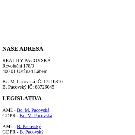
NAŠE ADRESA
REALITY PACOVSKÁ
Revoluční 178/3
400 01 Ústí nad Labem
Bc. M. Pacovská IČ: 17210810
B. Pacovský IČ: 88726045
LEGISLATIVA
AML -
Bc. M. Pacovská
GDPR -
Bc. M. Pacovská
AML -
B. Pacovský
GDPR -
B. Pacovský