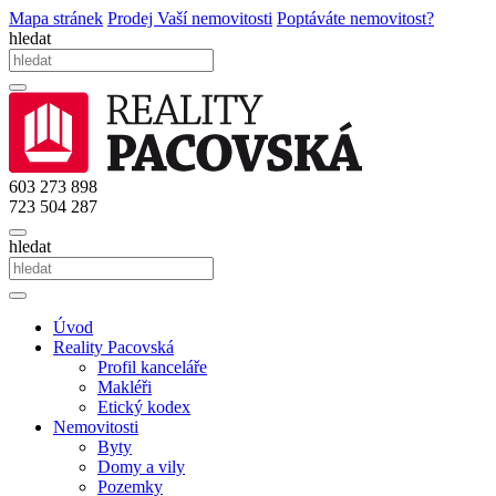
Mapa stránek
Prodej Vaší nemovitosti
Poptáváte nemovitost?
hledat
603 273 898
723 504 287
hledat
Úvod
Reality Pacovská
Profil kanceláře
Makléři
Etický kodex
Nemovitosti
Byty
Domy a vily
Pozemky