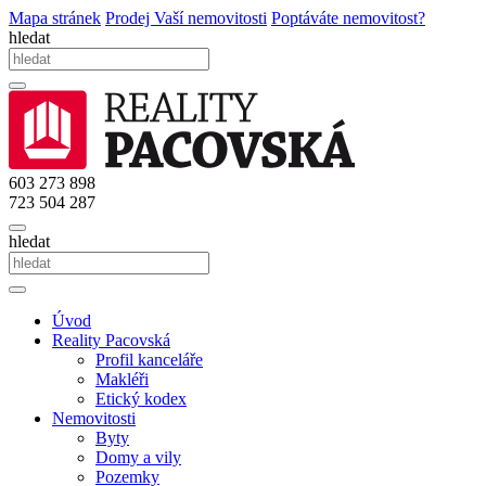
Mapa stránek
Prodej Vaší nemovitosti
Poptáváte nemovitost?
hledat
603 273 898
723 504 287
hledat
Úvod
Reality Pacovská
Profil kanceláře
Makléři
Etický kodex
Nemovitosti
Byty
Domy a vily
Pozemky