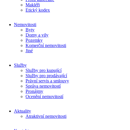
Makléři
Etický kodex
Nemovitosti
Byty
Domy a vily
Pozemky
Komerční nemovitosti
Jiné
Služby
Služby pro kupující
Služby pro prodávající
Právní servis a smlouvy
Správa nemovitostí
Pronájmy
Ocenění nemovitostí
Aktuality
Atraktivní nemovitosti