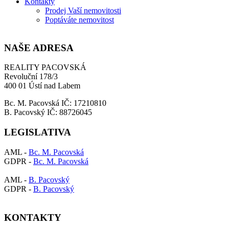
Kontakty
Prodej Vaší nemovitosti
Poptáváte nemovitost
NAŠE ADRESA
REALITY PACOVSKÁ
Revoluční 178/3
400 01 Ústí nad Labem
Bc. M. Pacovská IČ: 17210810
B. Pacovský IČ: 88726045
LEGISLATIVA
AML -
Bc. M. Pacovská
GDPR -
Bc. M. Pacovská
AML -
B. Pacovský
GDPR -
B. Pacovský
KONTAKTY