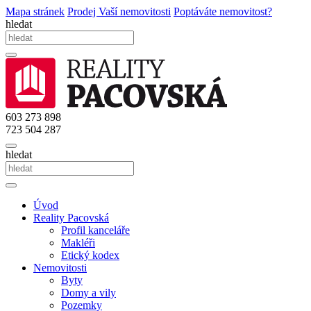
Mapa stránek
Prodej Vaší nemovitosti
Poptáváte nemovitost?
hledat
603 273 898
723 504 287
hledat
Úvod
Reality Pacovská
Profil kanceláře
Makléři
Etický kodex
Nemovitosti
Byty
Domy a vily
Pozemky