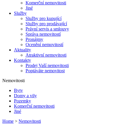
Komerční nemovitosti
Jiné
Služby
Služby pro kupující
Služby pro prodávající
Právní servis a smlouvy
Správa nemovitostí
Pronájmy
Ocenění nemovitostí
Aktuality
Atraktivní nemovitosti
Kontakty
Prodej Vaší nemovitosti
Poptáváte nemovitost
Nemovitosti
Byty
Domy a vily
Pozemky
Komerční nemovitosti
Jiné
Home
>
Nemovitosti