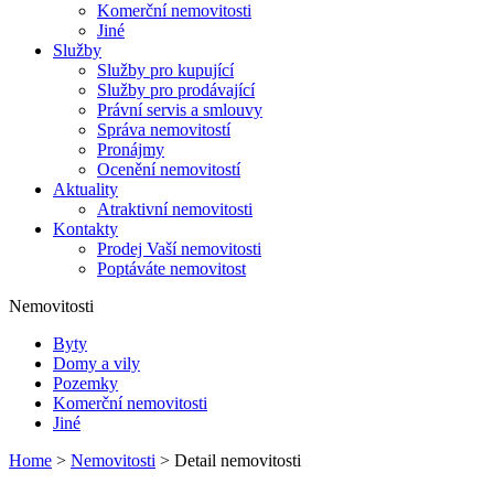
Komerční nemovitosti
Jiné
Služby
Služby pro kupující
Služby pro prodávající
Právní servis a smlouvy
Správa nemovitostí
Pronájmy
Ocenění nemovitostí
Aktuality
Atraktivní nemovitosti
Kontakty
Prodej Vaší nemovitosti
Poptáváte nemovitost
Nemovitosti
Byty
Domy a vily
Pozemky
Komerční nemovitosti
Jiné
Home
>
Nemovitosti
> Detail nemovitosti