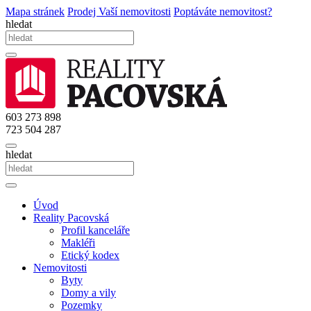
Mapa stránek
Prodej Vaší nemovitosti
Poptáváte nemovitost?
hledat
603 273 898
723 504 287
hledat
Úvod
Reality Pacovská
Profil kanceláře
Makléři
Etický kodex
Nemovitosti
Byty
Domy a vily
Pozemky