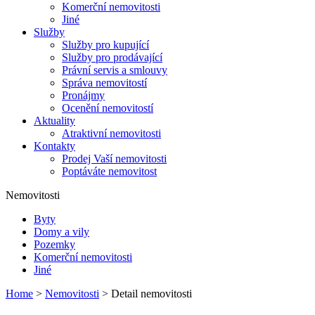
Komerční nemovitosti
Jiné
Služby
Služby pro kupující
Služby pro prodávající
Právní servis a smlouvy
Správa nemovitostí
Pronájmy
Ocenění nemovitostí
Aktuality
Atraktivní nemovitosti
Kontakty
Prodej Vaší nemovitosti
Poptáváte nemovitost
Nemovitosti
Byty
Domy a vily
Pozemky
Komerční nemovitosti
Jiné
Home
>
Nemovitosti
> Detail nemovitosti