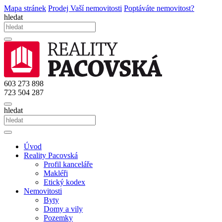
Mapa stránek
Prodej Vaší nemovitosti
Poptáváte nemovitost?
hledat
603 273 898
723 504 287
hledat
Úvod
Reality Pacovská
Profil kanceláře
Makléři
Etický kodex
Nemovitosti
Byty
Domy a vily
Pozemky