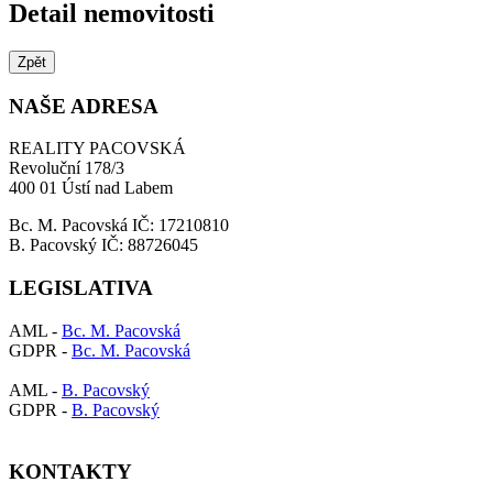
Detail nemovitosti
Zpět
NAŠE ADRESA
REALITY PACOVSKÁ
Revoluční 178/3
400 01 Ústí nad Labem
Bc. M. Pacovská IČ: 17210810
B. Pacovský IČ: 88726045
LEGISLATIVA
AML -
Bc. M. Pacovská
GDPR -
Bc. M. Pacovská
AML -
B. Pacovský
GDPR -
B. Pacovský
KONTAKTY