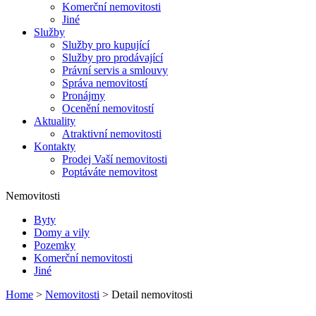
Komerční nemovitosti
Jiné
Služby
Služby pro kupující
Služby pro prodávající
Právní servis a smlouvy
Správa nemovitostí
Pronájmy
Ocenění nemovitostí
Aktuality
Atraktivní nemovitosti
Kontakty
Prodej Vaší nemovitosti
Poptáváte nemovitost
Nemovitosti
Byty
Domy a vily
Pozemky
Komerční nemovitosti
Jiné
Home
>
Nemovitosti
> Detail nemovitosti