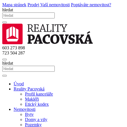
Mapa stránek
Prodej Vaší nemovitosti
Poptáváte nemovitost?
hledat
603 273 898
723 504 287
hledat
Úvod
Reality Pacovská
Profil kanceláře
Makléři
Etický kodex
Nemovitosti
Byty
Domy a vily
Pozemky