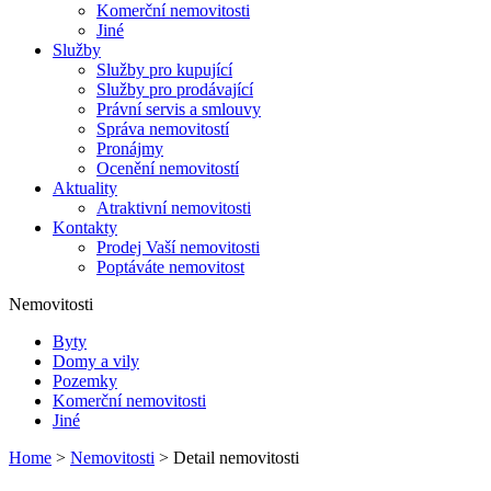
Komerční nemovitosti
Jiné
Služby
Služby pro kupující
Služby pro prodávající
Právní servis a smlouvy
Správa nemovitostí
Pronájmy
Ocenění nemovitostí
Aktuality
Atraktivní nemovitosti
Kontakty
Prodej Vaší nemovitosti
Poptáváte nemovitost
Nemovitosti
Byty
Domy a vily
Pozemky
Komerční nemovitosti
Jiné
Home
>
Nemovitosti
> Detail nemovitosti