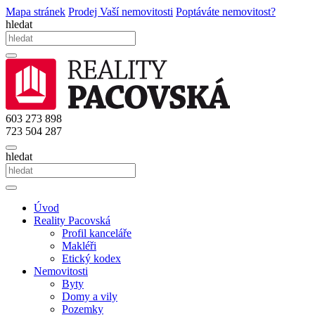
Mapa stránek
Prodej Vaší nemovitosti
Poptáváte nemovitost?
hledat
603 273 898
723 504 287
hledat
Úvod
Reality Pacovská
Profil kanceláře
Makléři
Etický kodex
Nemovitosti
Byty
Domy a vily
Pozemky