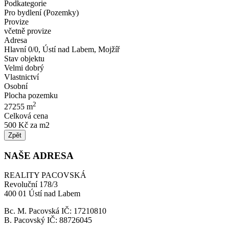
Podkategorie
Pro bydlení (Pozemky)
Provize
včetně provize
Adresa
Hlavní 0/0, Ústí nad Labem, Mojžíř
Stav objektu
Velmi dobrý
Vlastnictví
Osobní
Plocha pozemku
2
27255 m
Celková cena
500 Kč za m2
Zpět
NAŠE ADRESA
REALITY PACOVSKÁ
Revoluční 178/3
400 01 Ústí nad Labem
Bc. M. Pacovská IČ: 17210810
B. Pacovský IČ: 88726045