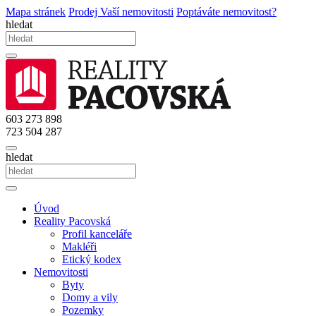
Mapa stránek
Prodej Vaší nemovitosti
Poptáváte nemovitost?
hledat
603 273 898
723 504 287
hledat
Úvod
Reality Pacovská
Profil kanceláře
Makléři
Etický kodex
Nemovitosti
Byty
Domy a vily
Pozemky