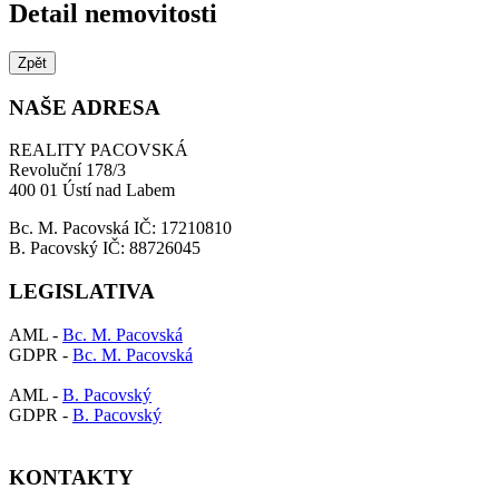
Detail nemovitosti
Zpět
NAŠE ADRESA
REALITY PACOVSKÁ
Revoluční 178/3
400 01 Ústí nad Labem
Bc. M. Pacovská IČ: 17210810
B. Pacovský IČ: 88726045
LEGISLATIVA
AML -
Bc. M. Pacovská
GDPR -
Bc. M. Pacovská
AML -
B. Pacovský
GDPR -
B. Pacovský
KONTAKTY