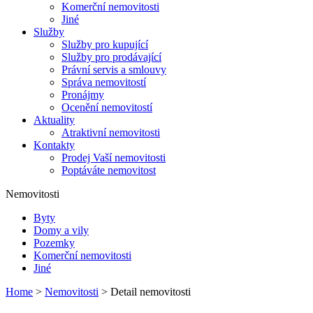
Komerční nemovitosti
Jiné
Služby
Služby pro kupující
Služby pro prodávající
Právní servis a smlouvy
Správa nemovitostí
Pronájmy
Ocenění nemovitostí
Aktuality
Atraktivní nemovitosti
Kontakty
Prodej Vaší nemovitosti
Poptáváte nemovitost
Nemovitosti
Byty
Domy a vily
Pozemky
Komerční nemovitosti
Jiné
Home
>
Nemovitosti
> Detail nemovitosti