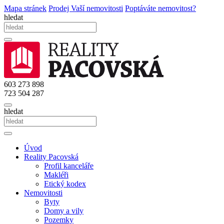
Mapa stránek
Prodej Vaší nemovitosti
Poptáváte nemovitost?
hledat
603 273 898
723 504 287
hledat
Úvod
Reality Pacovská
Profil kanceláře
Makléři
Etický kodex
Nemovitosti
Byty
Domy a vily
Pozemky