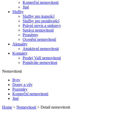
Komerční nemovitosti
Jiné
Služby
Služby pro kupující
Služby pro prodávající
Právní servis a smlouvy
Správa nemovitostí
Pronájmy
Ocenění nemovitostí
Aktuality
Atraktivní nemovitosti
Kontakty
Prodej Vaší nemovitosti
Poptáváte nemovitost
Nemovitosti
Byty
Domy a vily
Pozemky
Komerční nemovitosti
Jiné
Home
>
Nemovitosti
> Detail nemovitosti